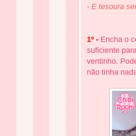
- E tesoura s
1º -
Encha o co
suficiente pa
ventinho. Pod
não tinha nada