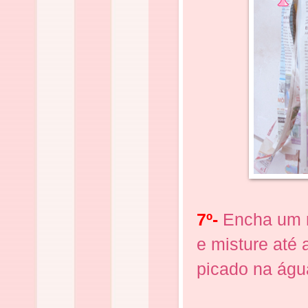
7º-
Encha um r
e misture até 
picado na águ