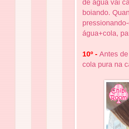
de água vai ca
boiando. Quan
pressionando-
água+cola, pa
10º -
Antes de
cola pura na 