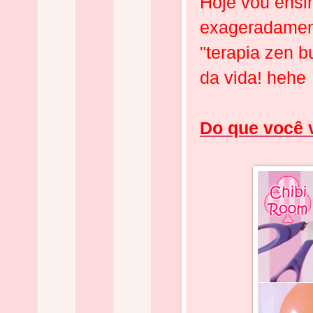
Hoje vou ensi
exageradament
"terapia zen b
da vida! hehe
Do que você v