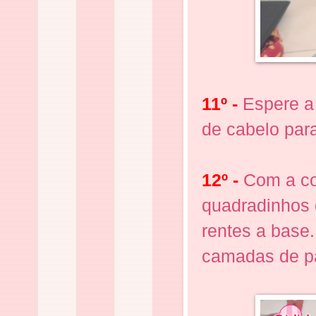
11º -
Espere a
de cabelo para
12º -
Com a co
quadradinhos 
rentes a base.
camadas de p