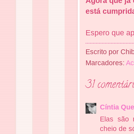
Agora que já 
está cumprid
Espero que apr
Escrito por
Chib
Marcadores:
Ac
31 comentári
Cíntia Que
Elas são 
cheio de s