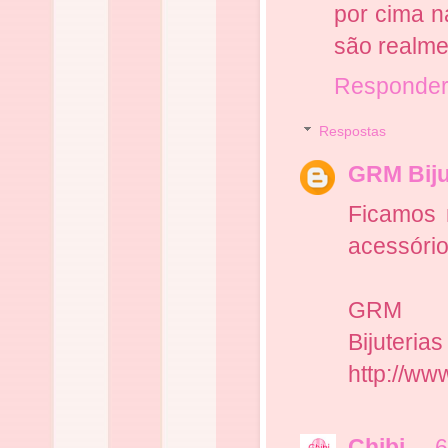
por cima n
são realmen
Responde
Respostas
GRM Biju
Ficamos 
acessório
GRM
Bijuterias
http://ww
Chibi
6