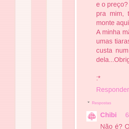
e o preço?
pra mim, 
monte aqui
A minha mã
umas tiara
custa num 
dela...Obri
:*
Responde
Respostas
Chibi
6
Não é? O