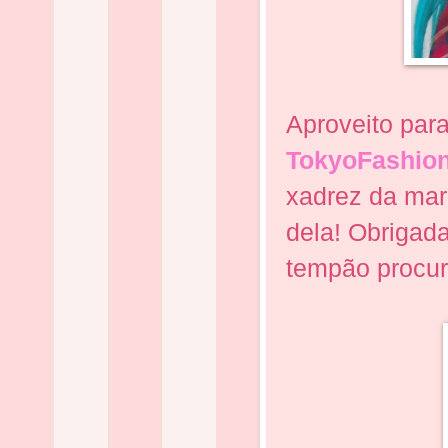
Aproveito par
TokyoFashion
xadrez da marc
dela! Obrigada
tempão procur