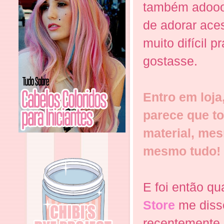
também adoo
de adorar aces
muito difícil 
gostasse.
Entro em loja,
parece que t
material, me
mesmo tudo!
E foi então q
Store
me disse
recentemente 