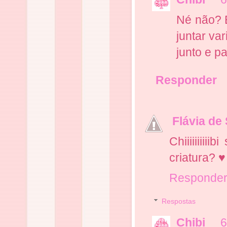
Né não? 
juntar va
junto e p
Responder
Flávia de 
Chiiiiiiiii
criatura? ♥
Responde
Respostas
Chibi
6