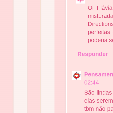
Oi Flávi
misturad
Directio
perfeitas
poderia s
Responder
Pensamen
02:44
São lindas
elas serem
tbm não pa