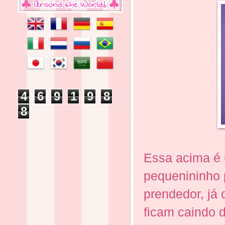
4
6
9
1
9
8
8
Essa acima é 
pequenininho 
prendedor, já 
ficam caindo 